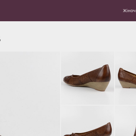
Жіноч
5