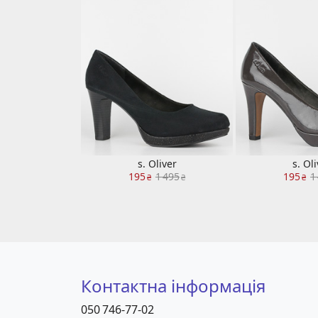
s. Oliver
s. Ol
195
1 495
195
1
₴
₴
₴
Контактна інформація
050 746-77-02