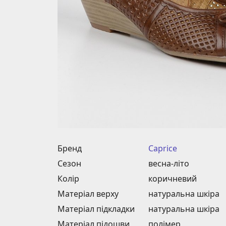
Бренд
Caprice
Сезон
весна-літо
Колір
коричневий
Матеріал верху
натуральна шкіра
Матеріал підкладки
натуральна шкіра
Матеріал підошви
полімер