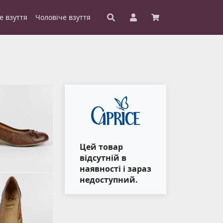
е взуття
Чоловіче взуття
Цей товар
відсутній в
наявності і зараз
недоступний.