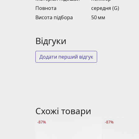
Повнота
середня (G)
Висота підбора
50 мм
Відгуки
Додати перший відгук
Схожі товари
-87%
-87%