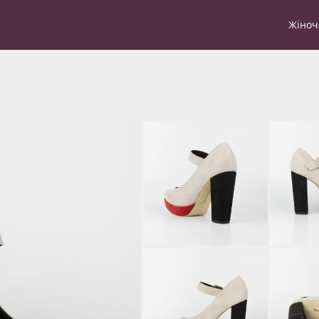
Жіноч