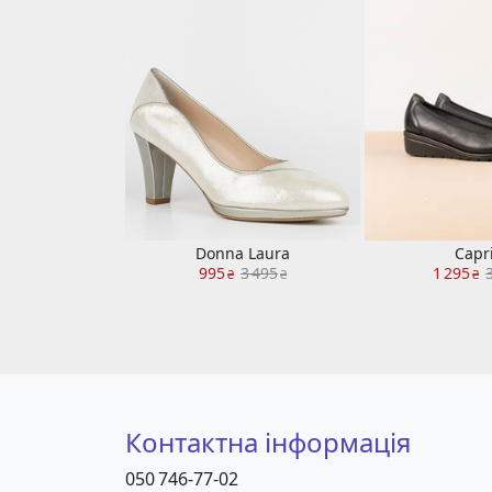
Donna Laura
Capr
995
3 495
1 295
₴
₴
₴
Контактна інформація
050 746-77-02