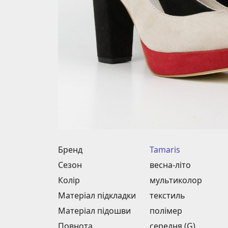
Бренд
Tamaris
Сезон
весна-літо
Колір
мультиколор
Матеріал підкладки
текстиль
Матеріал підошви
полімер
Повнота
середня (G)