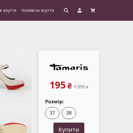
е взуття
Чоловіче взуття
195
₴
1 395
₴
Розмір:
37
38
Купити