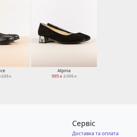
ice
Alpina
3 235
995
2 395
₴
₴
₴
Сервіс
Доставка та оплата