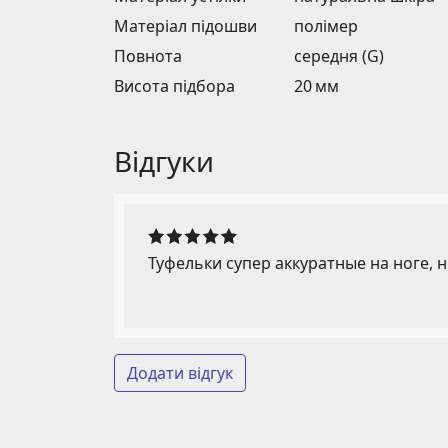
Матеріал підошви
полімер
Повнота
середня (G)
Висота підбора
20 мм
Відгуки
Туфельки супер аккуратные на ноге, 
Додати відгук