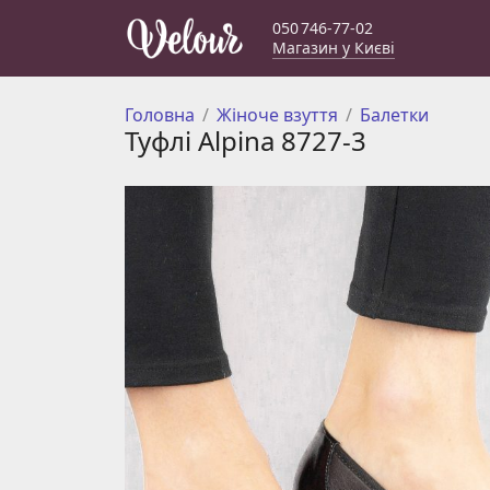
050 746-77-02
Магазин у Києві
Головна
Жіноче взуття
Балетки
Туфлі Alpina 8727-3