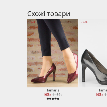
Схожі товари
-86%
-86%
Tamaris
Tama
195
1 435
195
1
₴
₴
₴