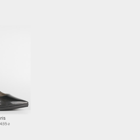
ris
 435
₴