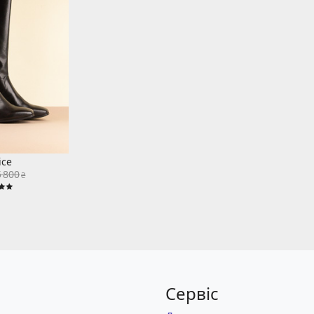
ice
5 800
₴
Сервіс