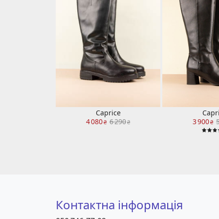
Caprice
Capr
4 080
6 290
3 900
₴
₴
₴
Контактна інформація