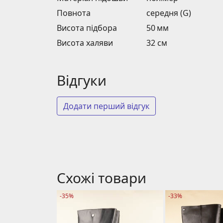
Повнота
середня (G)
Висота підбора
50 мм
Висота халяви
32 см
Відгуки
Додати перший відгук
Схожі товари
-35%
-33%