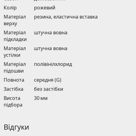
Колір
рожевий
Матеріал
резина, еластична вставка
верху
Матеріал
штучна вовна
підкладки
Матеріал
штучна вовна
устілки
Матеріал
полівінілхлорид
підошви
Повнота
середня (G)
Застібка
без застібки
Висота
30 мм
підбора
Відгуки