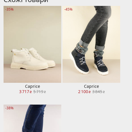
-35%
-45%
Caprice
Caprice
3 717
5 719
2 100
3 845
₴
₴
₴
₴
-38%