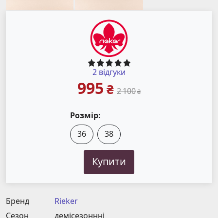
2 відгуки
995
₴
2 100
₴
Розмір:
36
38
Купити
Бренд
Rieker
Сезон
демісезоннні