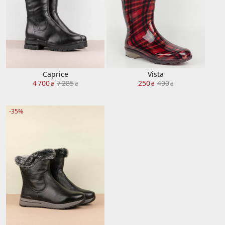
Caprice
Vista
4 700
7 285
250
490
₴
₴
₴
₴
-35%