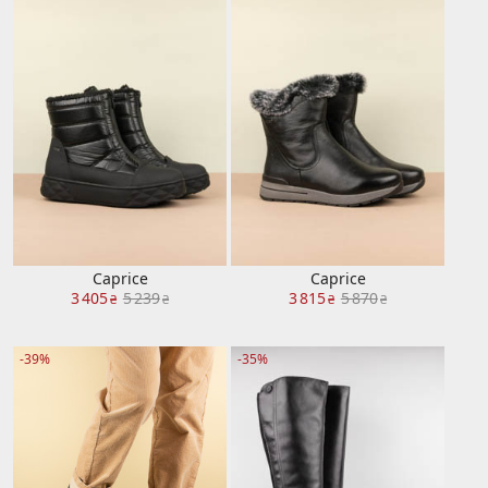
Caprice
Caprice
3 405
5 239
3 815
5 870
₴
₴
₴
₴
-39%
-35%