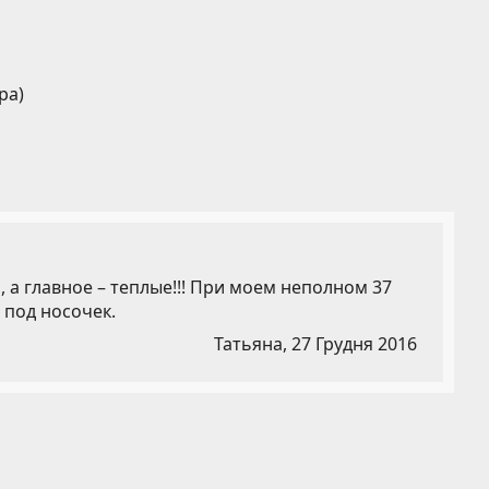
ра)
а главное – теплые!!! При моем неполном 37
 под носочек.
Татьяна,
27 Грудня 2016