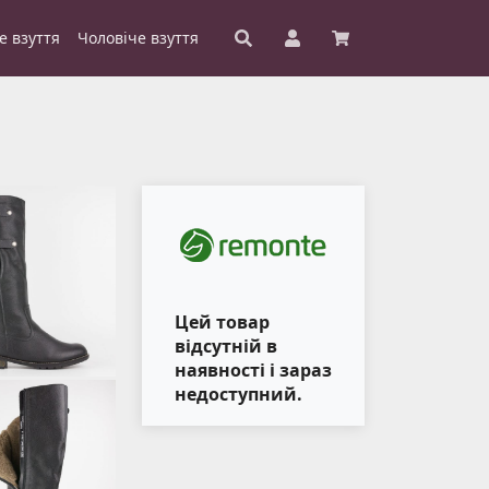
е взуття
Чоловіче взуття
Цей товар
відсутній в
наявності і зараз
недоступний.