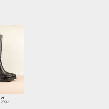
ice
6 290
₴