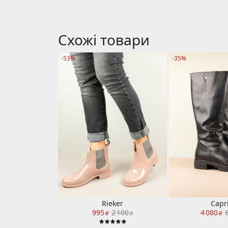
Схожі товари
-53%
-35%
Rieker
Capr
995
2 100
4 080
₴
₴
₴