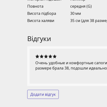
Повнота
середня (G)
Висота підбора
30 мм
Висота халяви
35 см (для 38 разме
Відгуки
Очень удобные и комфортные сапоги, 
размере брала 38, подошли идеально
Додати відгук