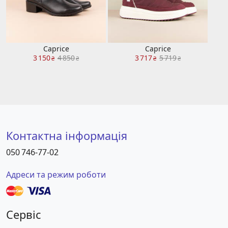
Caprice
Caprice
3 150
4 850
3 717
5 719
₴
₴
₴
₴
Контактна інформація
050 746-77-02
Адреси та режим роботи
Сервіс