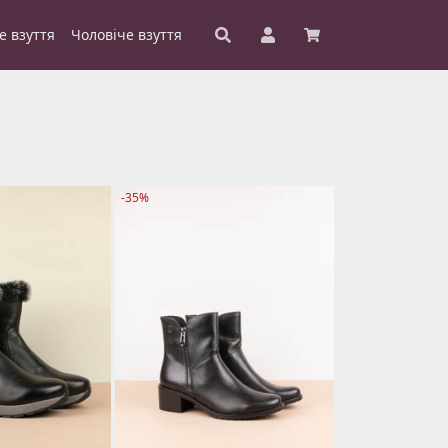
е взуття
Чоловіче взуття
-35%