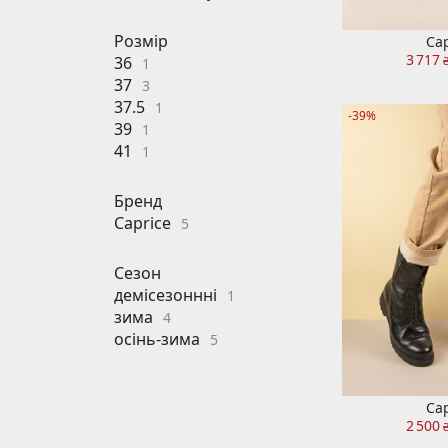
Розмір
Cap
3 717
36
1
37
3
37.5
1
-39%
39
1
41
1
Бренд
Caprice
5
Сезон
демісезоннні
1
зима
4
осінь-зима
5
Cap
2 500