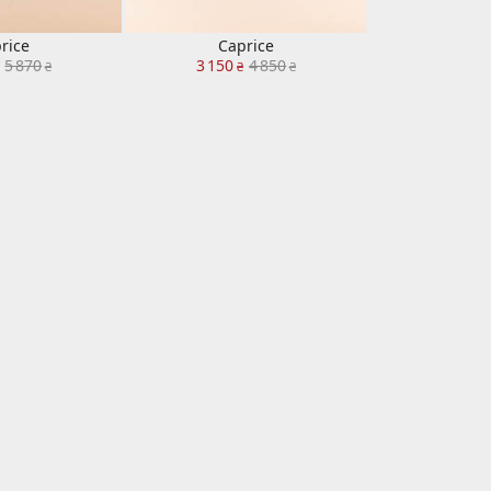
rice
Caprice
5 870
3 150
4 850
₴
₴
₴