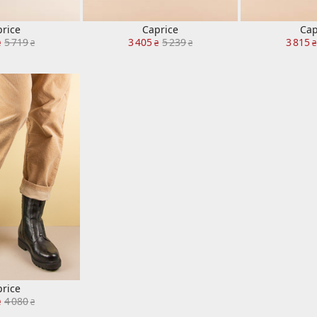
rice
Caprice
Cap
5 719
3 405
5 239
3 815
₴
₴
₴
₴
₴
rice
4 080
₴
₴