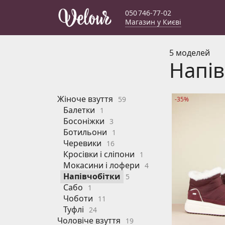
050 746-77-02
Магазин у Києві
5 моделей
Напів
Жіноче взуття
59
-35%
Балетки
1
Босоніжки
3
Ботильони
1
Черевики
16
Кросівки і сліпони
1
Мокасини і лофери
4
Напівчобітки
5
Сабо
1
Чоботи
11
Туфлі
24
Чоловіче взуття
19