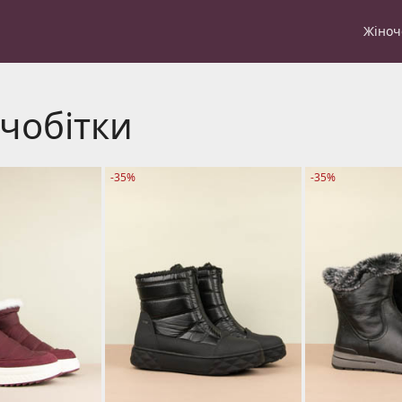
Жіноч
чобітки
-35%
-35%