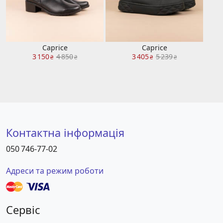
Caprice
Caprice
3 150
4 850
3 405
5 239
₴
₴
₴
₴
Контактна інформація
050 746-77-02
Адреси та режим роботи
Сервіс