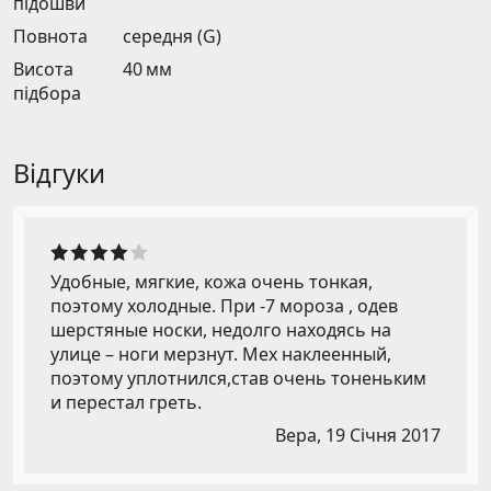
підошви
Повнота
середня (G)
Висота
40 мм
підбора
Відгуки
Удобные, мягкие, кожа очень тонкая,
поэтому холодные. При -7 мороза , одев
шерстяные носки, недолго находясь на
улице – ноги мерзнут. Мех наклеенный,
поэтому уплотнился,став очень тоненьким
и перестал греть.
Вера,
19 Січня 2017