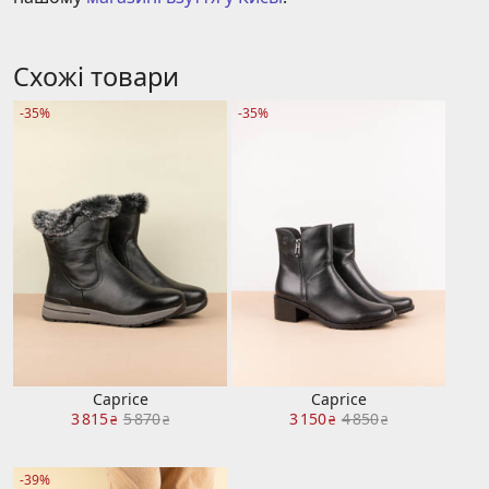
Схожі товари
-35%
-35%
Caprice
Caprice
3 815
5 870
3 150
4 850
₴
₴
₴
₴
-39%