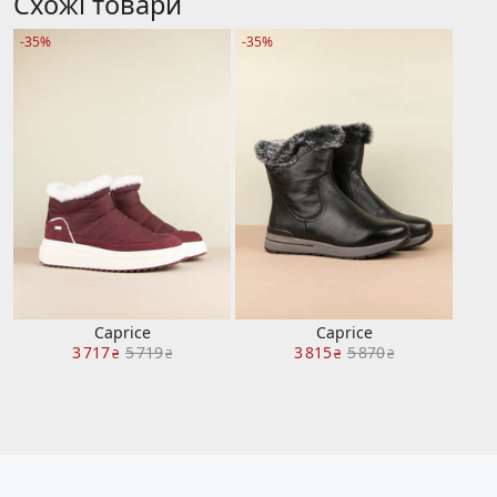
Схожі товари
-35%
-35%
Caprice
Caprice
3 717
5 719
3 815
5 870
₴
₴
₴
₴