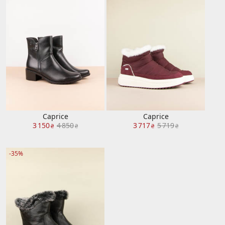
Caprice
Caprice
3 150
4 850
3 717
5 719
₴
₴
₴
₴
-35%