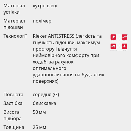
Матеріал
хутро вівці
устілки
Матеріал
полімер
підошви
Технології
Rieker ANTISTRESS (легкість та
гнучкість підошви, максимум
простору і відчуття
неймовірного комфорту при
ходьбі за рахунок
оптимального
ударопоглинання на будь-яких
поверхнях)
Повнота
середня (G)
Застібка
блискавка
Висота
50 мм
підбора
Товщина
25 мм