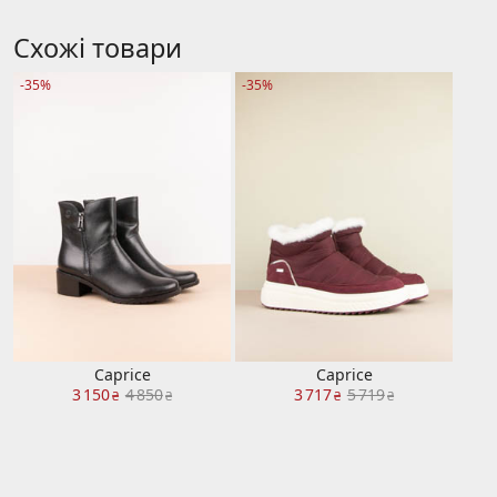
Схожі товари
-35%
-35%
Caprice
Caprice
3 150
4 850
3 717
5 719
₴
₴
₴
₴