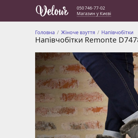
050 746-77-02
Магазин у Києві
Головна
Жіноче взуття
Напівчобітки
Напівчобітки Remonte D747