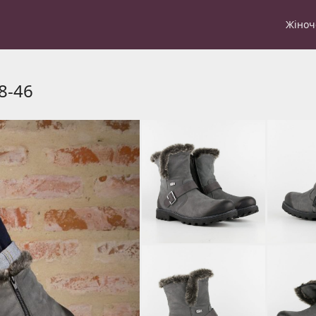
Жіноч
8-46