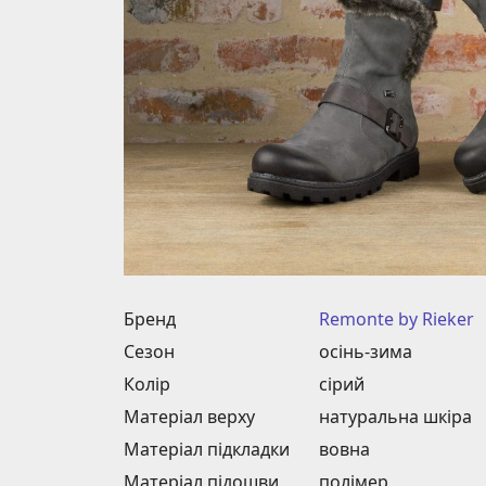
Бренд
Remonte by Rieker
Сезон
осінь-зима
Колір
сірий
Матеріал верху
натуральна шкіра
Матеріал підкладки
вовна
Матеріал підошви
полімер