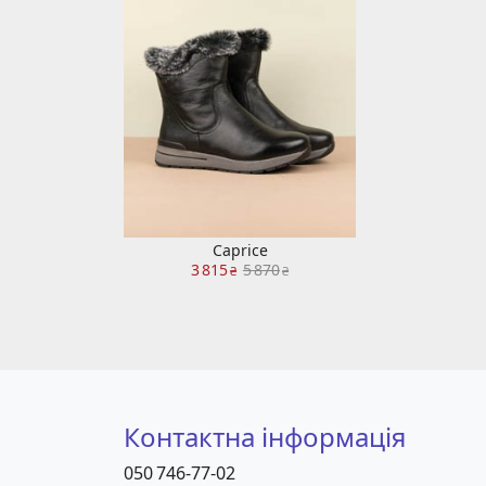
Caprice
3 815
5 870
₴
₴
Контактна інформація
050 746-77-02