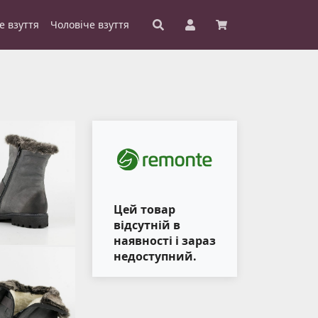
е взуття
Чоловіче взуття
Цей товар
відсутній в
наявності і зараз
недоступний.