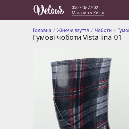
050 746-77-02
Магазин у Києві
Головна
Жіноче взуття
Чоботи
Гумо
Гумові чоботи Vista lina-01