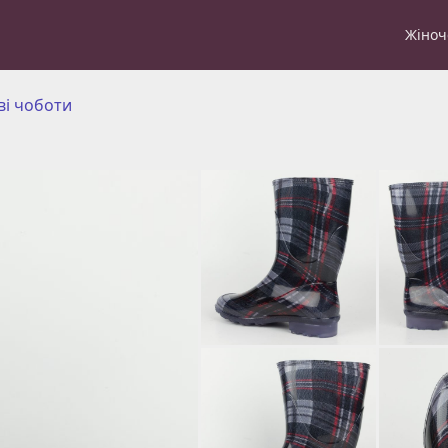
Жіноч
ві чоботи