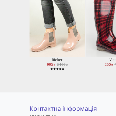
Rieker
Vis
995
2 100
250
₴
₴
₴
Контактна інформація