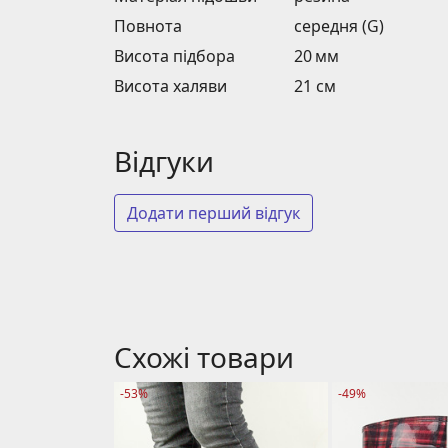
Повнота
середня (G)
Висота підбора
20 мм
Висота халяви
21 см
Відгуки
Додати перший відгук
Схожі товари
-53%
-49%