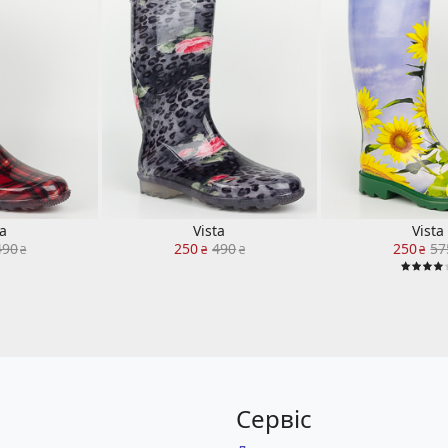
ta
Vista
Vista
490
250
490
250
57
₴
₴
₴
₴
Сервіс