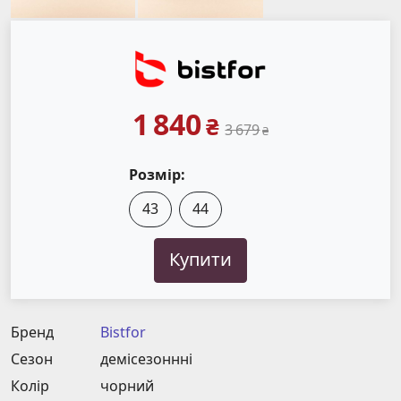
1 840
₴
3 679
₴
Розмір:
43
44
Купити
Бренд
Bistfor
Сезон
демісезоннні
Колір
чорний