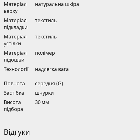
Матеріал
натуральна шкіра
верху
Матеріал
текстиль
підкладки
Матеріал
текстиль
устілки
Матеріал
полімер
підошви
Технології
надлегка вага
Повнота
середня (G)
Застібка
шнурки
Висота
30 мм
підбора
Відгуки