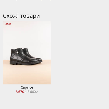
Схожі товари
-35%
Caprice
3 670
5 660
₴
₴