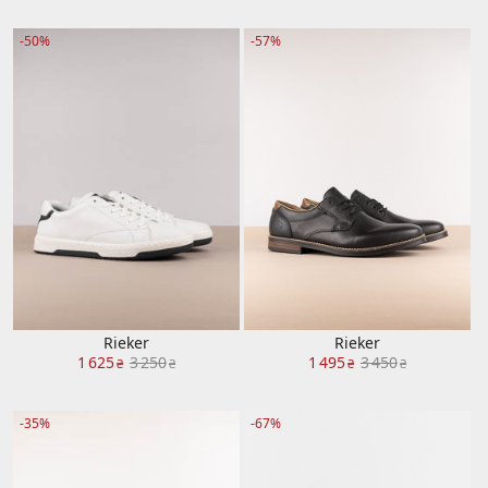
-50%
-57%
Rieker
Rieker
1 625
3 250
1 495
3 450
₴
₴
₴
₴
-35%
-67%