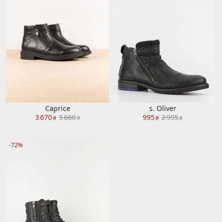
Caprice
s. Oliver
3 670
5 660
995
2 995
₴
₴
₴
₴
-72%