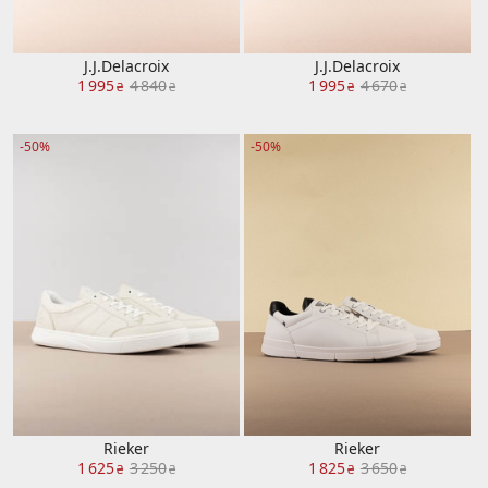
J.J.Delacroix
J.J.Delacroix
1 995
4 840
1 995
4 670
₴
₴
₴
₴
-50%
-50%
Rieker
Rieker
1 625
3 250
1 825
3 650
₴
₴
₴
₴