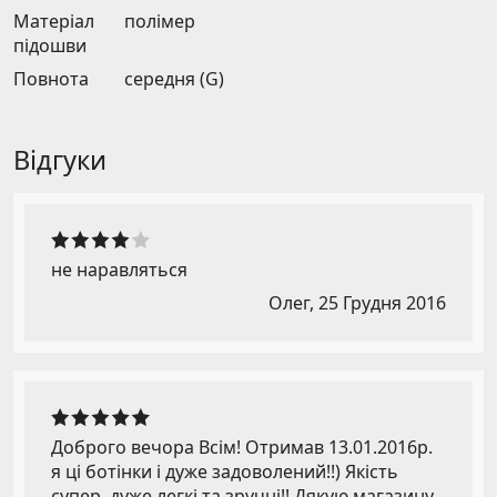
Матеріал
полімер
підошви
Повнота
середня (G)
Відгуки
не наравляться
Олег,
25 Грудня 2016
Доброго вечора Всім! Отримав 13.01.2016р.
я ці ботінки і дуже задоволений!!) Якість
супер, дуже легкі та зручні!! Дякую магазину