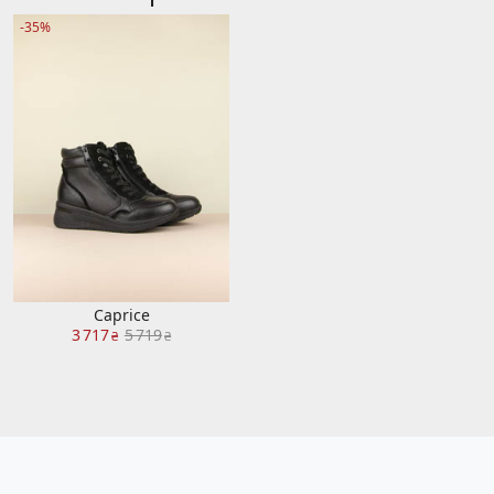
-35%
Caprice
3 717
5 719
₴
₴