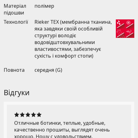
Матеріал
полімер
підошви
Технології
Rieker TEX (мембранна тканина,
яка завдяки своїй особливій
структурі володіє
водовідштовхувальними
властивостями, забезпечує
сухість і комфорт стопи)
Повнота
середня (G)
Відгуки
Отличные ботинки, теплые, удобные,
качественно прошиты, выглядят очень
хорошо. Ношу с удовольствием.