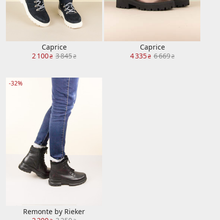
Caprice
Caprice
2 100
3 845
4 335
6 669
₴
₴
₴
₴
-32%
Remonte by Rieker