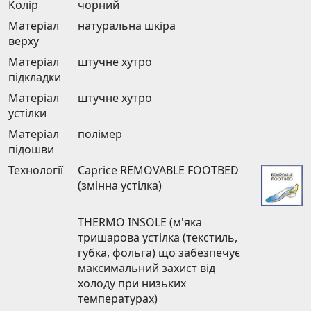
Колір
чорний
Матеріал
натуральна шкіра
верху
Матеріал
штучне хутро
підкладки
Матеріал
штучне хутро
устілки
Матеріал
полімер
підошви
Технології
Caprice REMOVABLE FOOTBED
(змінна устілка)
THERMO INSOLE (м'яка
тришарова устілка (текстиль,
губка, фольга) що забезпечує
максимальний захист від
холоду при низьких
температурах)