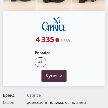
4 335
₴
6 669
₴
Розмір:
41
Купити
Бренд
Caprice
Сезон
демісезоннні, зима, осінь-зима