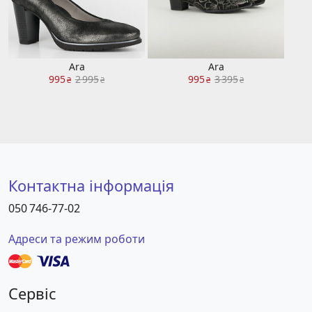
Ara
Ara
995
2 995
995
3 395
₴
₴
₴
₴
Контактна інформація
050 746-77-02
Адреси та режим роботи
Сервіс