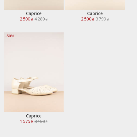
Caprice
Caprice
2 500
4 289
2 500
3 799
₴
₴
₴
₴
-50%
Caprice
1 575
3 150
₴
₴