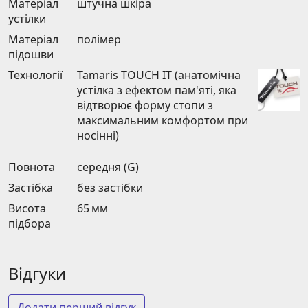
Матеріал
штучна шкіра
устілки
Матеріал
полімер
підошви
Технології
Tamaris TOUCH IT (анатомічна
устілка з ефектом пам'яті, яка
відтворює форму стопи з
максимальним комфортом при
носінні)
Повнота
середня (G)
Застібка
без застібки
Висота
65 мм
підбора
Відгуки
Додати перший відгук