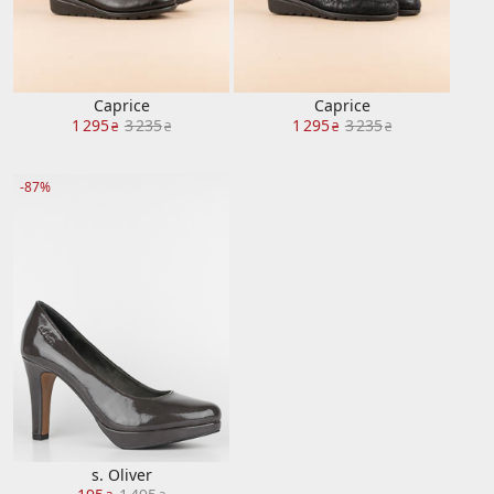
Caprice
Caprice
1 295
3 235
1 295
3 235
₴
₴
₴
₴
-87%
s. Oliver