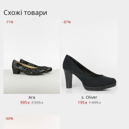
Схожі товари
-71%
-87%
Ara
s. Oliver
995
3 395
195
1 495
₴
₴
₴
₴
-60%