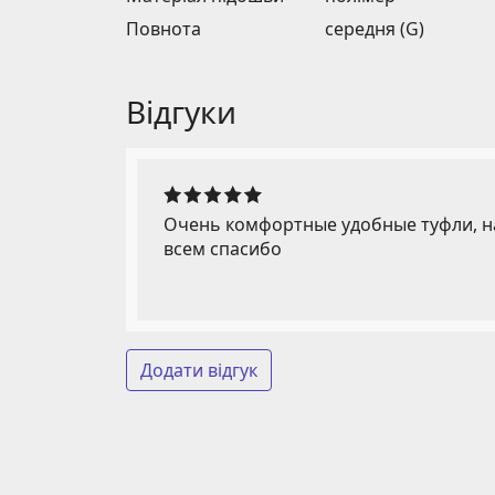
Повнота
середня (G)
Відгуки
Очень комфортные удобные туфли, на
всем спасибо
Додати відгук