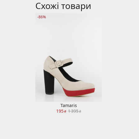
Схожі товари
-86%
Tamaris
195
1 395
₴
₴