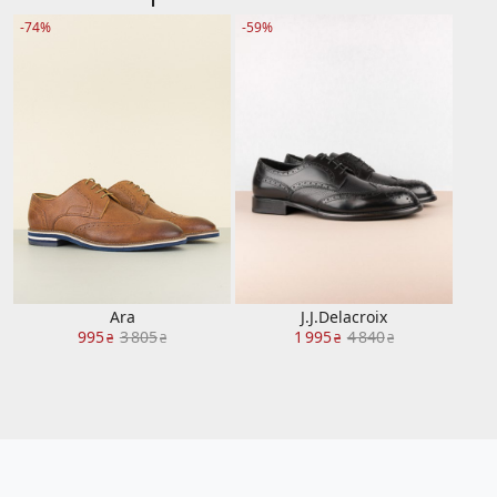
-74%
-59%
Ara
J.J.Delacroix
995
3 805
1 995
4 840
₴
₴
₴
₴