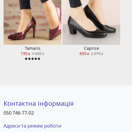
Tamaris
Caprice
195
1 435
695
2 275
₴
₴
₴
₴
Контактна інформація
050 746-77-02
Адреси та режим роботи