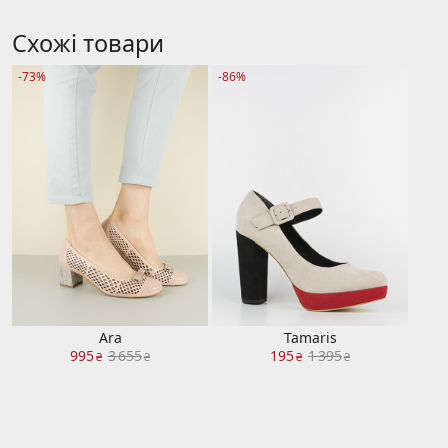
Схожі товари
-73%
-86%
Ara
Tamaris
995
3 655
195
1 395
₴
₴
₴
₴