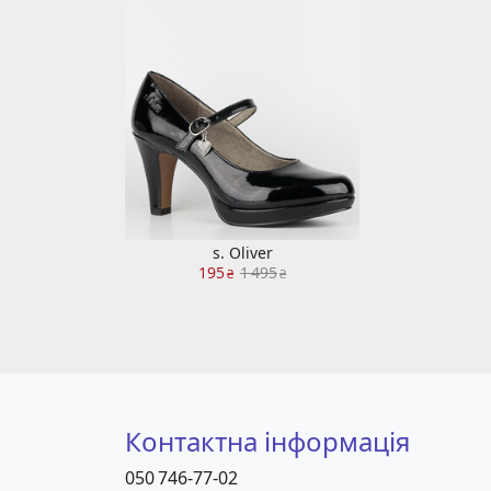
s. Oliver
195
1 495
₴
₴
Контактна інформація
050 746-77-02