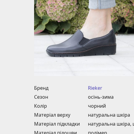
Бренд
Rieker
Сезон
осінь-зима
Колір
чорний
Матеріал верху
натуральна шкіра
Матеріал підкладки
натуральна шкіра,
Матеріал підошви
полімер