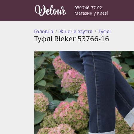
050 746-77-02
Магазин у Києві
Головна
Жіноче взуття
Туфлі
Туфлі Rieker 53766-16