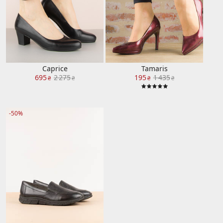
Caprice
Tamaris
695
2 275
195
1 435
₴
₴
₴
₴
-50%