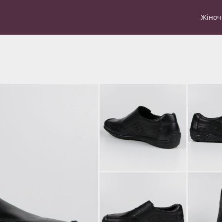
Жіноч