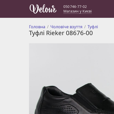
050 746-77-02
Магазин у Києві
Головна
Чоловіче взуття
Туфлі
Туфлі Rieker 08676-00