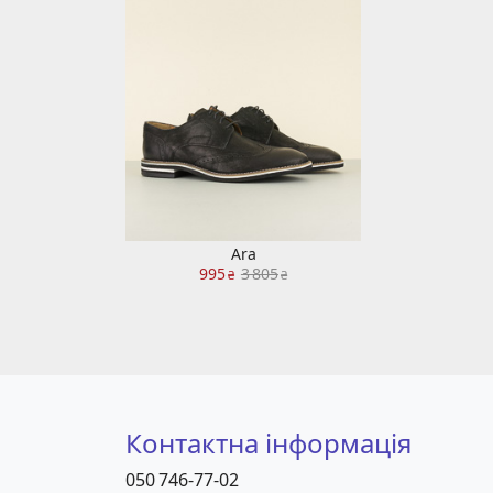
Ara
995
3 805
₴
₴
Контактна інформація
050 746-77-02