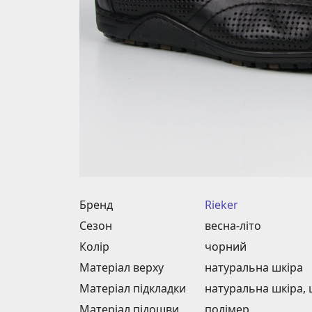
Бренд
Rieker
Сезон
весна-літо
Колір
чорний
Матеріал верху
натуральна шкіра
Матеріал підкладки
натуральна шкіра,
Матеріал підошви
полімер