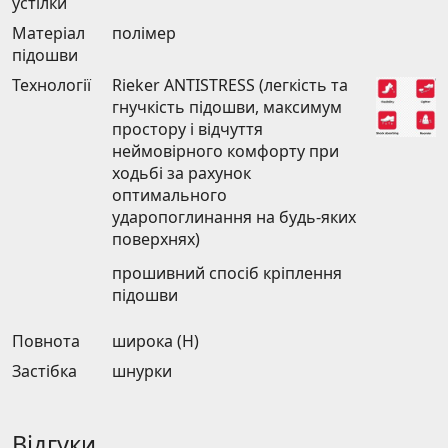
устілки
Матеріал
полімер
підошви
Технології
Rieker ANTISTRESS (легкість та
гнучкість підошви, максимум
простору і відчуття
неймовірного комфорту при
ходьбі за рахунок
оптимального
ударопоглинання на будь-яких
поверхнях)
прошивний спосіб кріплення
підошви
Повнота
широка (H)
Застібка
шнурки
Відгуки