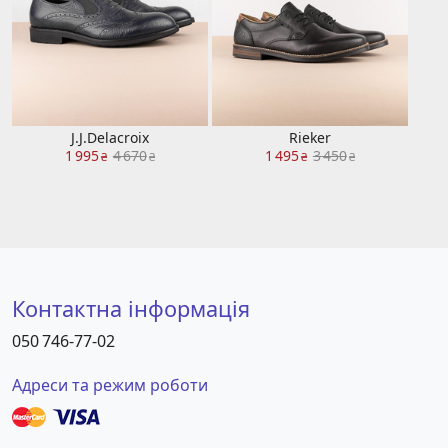
J.J.Delacroix
Rieker
1 995
4 670
1 495
3 450
₴
₴
₴
₴
Контактна інформація
050 746-77-02
Адреси та режим роботи