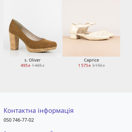
s. Oliver
Caprice
495
1 485
1 575
3 150
₴
₴
₴
₴
Контактна інформація
050 746-77-02