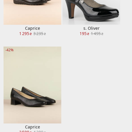
Caprice
s. Oliver
1 295
3 235
195
1 495
₴
₴
₴
₴
-42%
Caprice