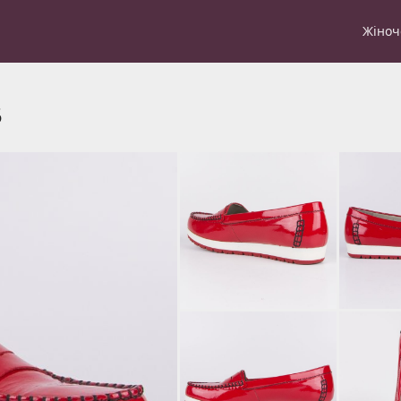
Жіноч
5