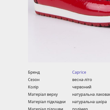
Бренд
Caprice
Сезон
весна-літо
Колір
червоний
Матеріал верху
натуральна лакова
Матеріал підкладки
натуральна шкіра
Матеріал підошви
полімер