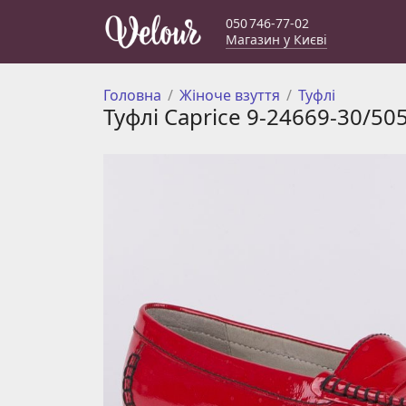
050 746-77-02
Магазин у Києві
Головна
Жіноче взуття
Туфлі
Туфлі Caprice 9-24669-30/50