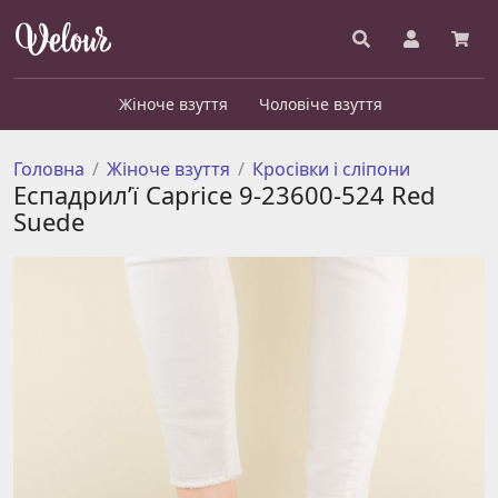
Жіноче взуття
Чоловіче взуття
Головна
Жіноче взуття
Кросівки і сліпони
Еспадрил’ї Caprice 9-23600-524 Red
Suede