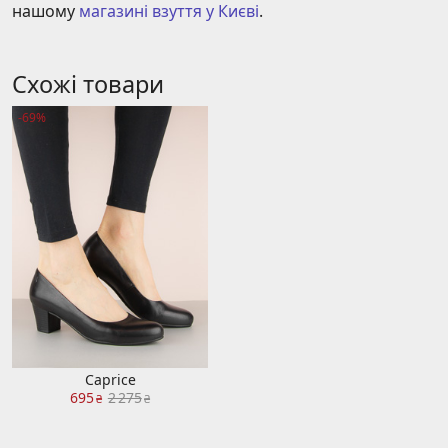
нашому 
магазині взуття у Києві
.
Схожі товари
-69%
Caprice
695
2 275
₴
₴