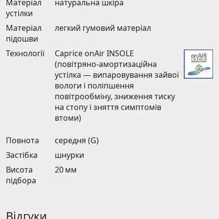
Матеріал
натуральна шкіра
устілки
Матеріал
легкий гумовий матеріал
підошви
Технології
Caprice onAir INSOLE
(повітряно-амортизаційна
устілка — випаровування зайвої
вологи і поліпшення
повітрообміну, зниження тиску
на стопу і зняття симптомів
втоми)
Повнота
середня (G)
Застібка
шнурки
Висота
20 мм
підбора
Відгуки