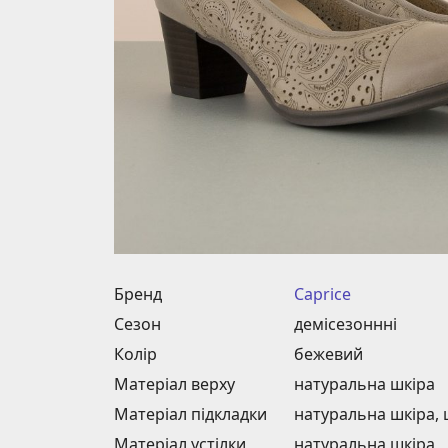
Бренд
Caprice
Сезон
демісезоннні
Колір
бежевий
Матеріал верху
натуральна шкіра
Матеріал підкладки
натуральна шкіра,
Матеріал устілки
натуральна шкіра