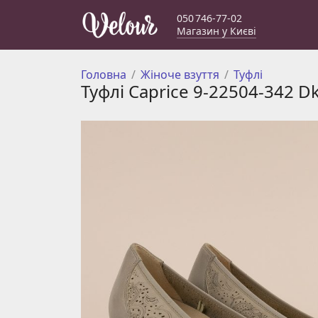
050 746-77-02
Магазин у Києві
Головна
Жіноче взуття
Туфлі
Туфлі Caprice 9-22504-342 D