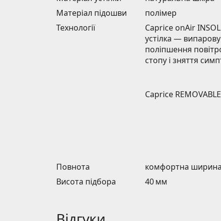
Матеріал підошви
полімер
Технології
Caprice onAir INSO
устілка — випарову
поліпшення повітр
стопу і зняття сим
Caprice REMOVABLE 
Повнота
комфортна ширина 
Висота підбора
40 мм
Відгуки