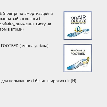
LE (повітряно-амортизаційна
вання зайвої вологи і
ообміну, зниження тиску на
птомів втоми)
FOOTBED (змінна устілка)
для нормальних і більш широких ніг (H)