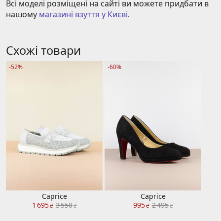
Всі моделі розміщені на сайті ви можете придбати в 
нашому 
магазині взуття у Києві
.
Схожі товари
-52%
-60%
Caprice
Caprice
1 695
3 550
995
2 495
₴
₴
₴
₴