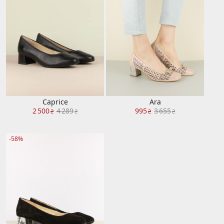
Caprice
Ara
2 500
4 289
995
3 655
₴
₴
₴
₴
-58%