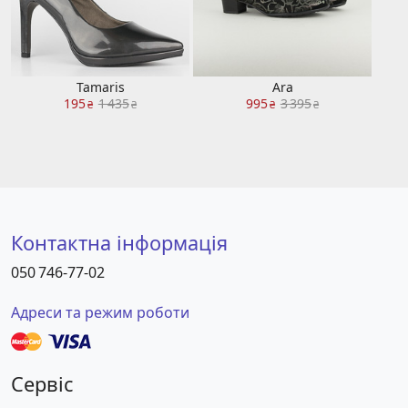
Tamaris
Ara
195
1 435
995
3 395
₴
₴
₴
₴
Контактна інформація
050 746-77-02
Адреси та режим роботи
Сервіс