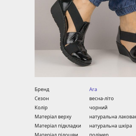
Бренд
Ara
Сезон
весна-літо
Колір
чорний
Матеріал верху
натуральна лакова
Матеріал підкладки
натуральна шкіра
Матеріал підошви
полімер