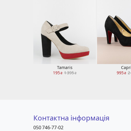
Tamaris
Capr
195
1 395
995
2
₴
₴
₴
Контактна інформація
050 746-77-02