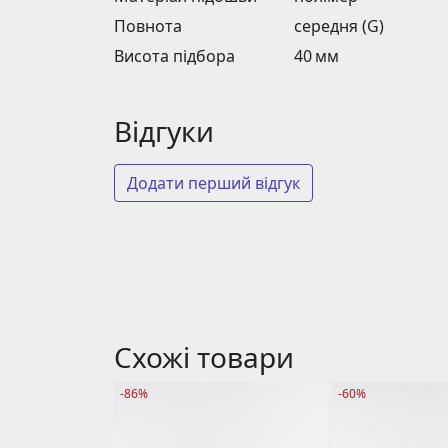
Повнота
середня (G)
Висота підбора
40 мм
Відгуки
Додати перший відгук
Схожі товари
-86%
-60%