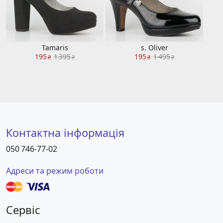
Tamaris
s. Oliver
195
1 395
195
1 495
₴
₴
₴
₴
Контактна інформація
050 746-77-02
Адреси та режим роботи
Сервіс