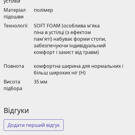
устілки
Матеріал
полімер
підошви
Технології
SOFT FOAM (особлива м'яка
піна в устілці (з ефектом
пам'яті) набуває форми стопи,
забезпечуючи індивідуальний
комфорт і захист від травм)
Повнота
комфортна ширина для нормальних і
більш широких ніг (H)
Висота
35 мм
підбора
Відгуки
Додати перший відгук