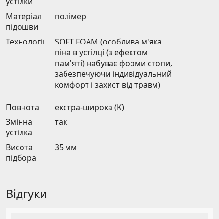
устілки
Матеріал
полімер
підошви
Технології
SOFT FOAM (особлива м'яка
піна в устілці (з ефектом
пам'яті) набуває форми стопи,
забезпечуючи індивідуальний
комфорт і захист від травм)
Повнота
екстра-широка (K)
Змінна
так
устілка
Висота
35 мм
підбора
Відгуки