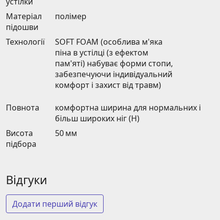
устілки
Матеріал
полімер
підошви
Технології
SOFT FOAM (особлива м'яка
піна в устілці (з ефектом
пам'яті) набуває форми стопи,
забезпечуючи індивідуальний
комфорт і захист від травм)
Повнота
комфортна ширина для нормальних і
більш широких ніг (H)
Висота
50 мм
підбора
Відгуки
Додати перший відгук