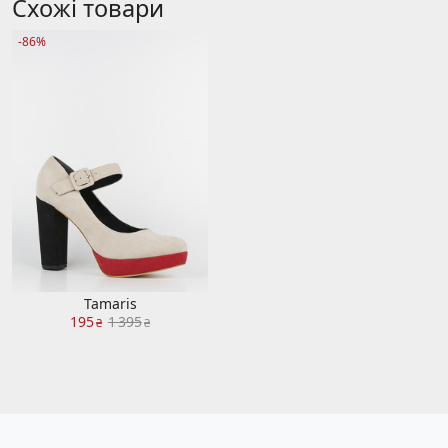
Схожі товари
-86%
Tamaris
195
1 395
₴
₴